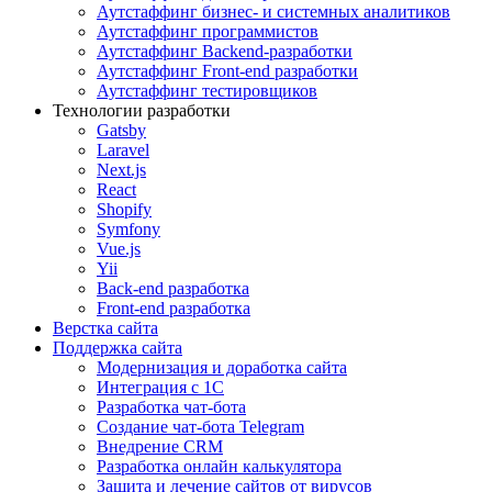
Аутстаффинг бизнес- и системных аналитиков
Аутстаффинг программистов
Аутстаффинг Backend-разработки
Аутстаффинг Front-end разработки
Аутстаффинг тестировщиков
Технологии разработки
Gatsby
Laravel
Next.js
React
Shopify
Symfony
Vue.js
Yii
Back-end разработка
Front-end разработка
Верстка сайта
Поддержка сайта
Модернизация и доработка сайта
Интеграция с 1С
Разработка чат-бота
Cоздание чат-бота Telegram
Внедрение CRM
Разработка онлайн калькулятора
Защита и лечение сайтов от вирусов