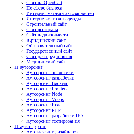
Сайт на OpenCart
По сфере бизнеса
Интернет-магазин автозапчастей
Интернет-магазин одежды
Строительный сайт
Сайт ресторана
Сайт недвижимости
Юридический сайт
Образовательный сайт
Государственный сайт
Сайт для предприятия
Медицинский сайт
IT-аутсорсинг
Аутсорсинг аналитики
Аутсорсинг разработки
Аутсорсинг Backend
Аутсорсинг Frontend
Аутсорсинг Node
Аутсорсинг Vue.js
Аутсорсинг React
Аутсорсинг PHP
Аутсорсинг разработки ПО
Аутсорсинг тестирования
IT-аутстаффинг
Аутстаффинг дизайнеров