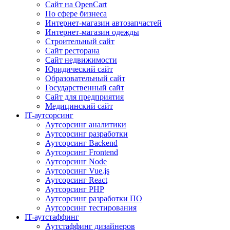
Сайт на OpenCart
По сфере бизнеса
Интернет-магазин автозапчастей
Интернет-магазин одежды
Строительный сайт
Сайт ресторана
Сайт недвижимости
Юридический сайт
Образовательный сайт
Государственный сайт
Сайт для предприятия
Медицинский сайт
IT-аутсорсинг
Аутсорсинг аналитики
Аутсорсинг разработки
Аутсорсинг Backend
Аутсорсинг Frontend
Аутсорсинг Node
Аутсорсинг Vue.js
Аутсорсинг React
Аутсорсинг PHP
Аутсорсинг разработки ПО
Аутсорсинг тестирования
IT-аутстаффинг
Аутстаффинг дизайнеров