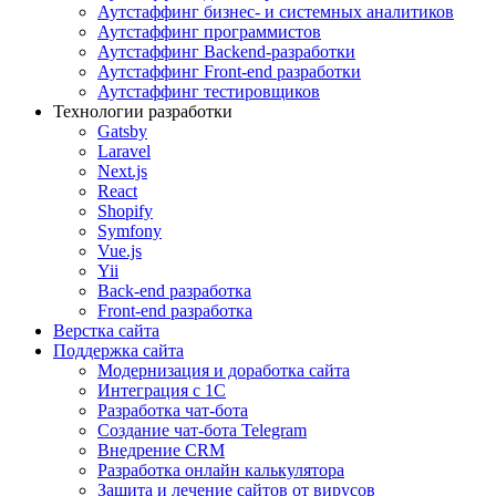
Аутстаффинг бизнес- и системных аналитиков
Аутстаффинг программистов
Аутстаффинг Backend-разработки
Аутстаффинг Front-end разработки
Аутстаффинг тестировщиков
Технологии разработки
Gatsby
Laravel
Next.js
React
Shopify
Symfony
Vue.js
Yii
Back-end разработка
Front-end разработка
Верстка сайта
Поддержка сайта
Модернизация и доработка сайта
Интеграция с 1С
Разработка чат-бота
Cоздание чат-бота Telegram
Внедрение CRM
Разработка онлайн калькулятора
Защита и лечение сайтов от вирусов