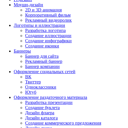
Моушн-дизайн
2D и 3D анимация
Корпоративный фильм
Рекламный видеоролик
Логотипы и иллюстрации
Разработка логотипа
Создание иллюстрации
Создание инфографики
Создание иконки
Баннеры
Баннер для сайта
Рекламный баннер
Баннер компании
Оформление социальных сетей
ВК
Твиттер
Одноклассники
Ютуб
Оформление раздаточного материала
Разработка презентации
Создание буклета
Дизайн флаера
Дизайн каталога
Создание коммерческого предложения