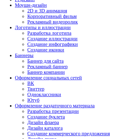
Моушн-дизайн
2D и 3D анимация
Корпоративный фильм
Рекламный видеоролик
Логотипы и иллюстрации
Разработка логотипа
Создание иллюстрации
Создание инфографики
Создание иконки
Баннеры
Баннер для сайта
Рекламный баннер
Баннер компании
Оформление социальных сетей
ВК
Твиттер
Одноклассники
Ютуб
Оформление раздаточного материала
Разработка презентации
Создание буклета
Дизайн флаера
Дизайн каталога
Создание коммерческого предложения