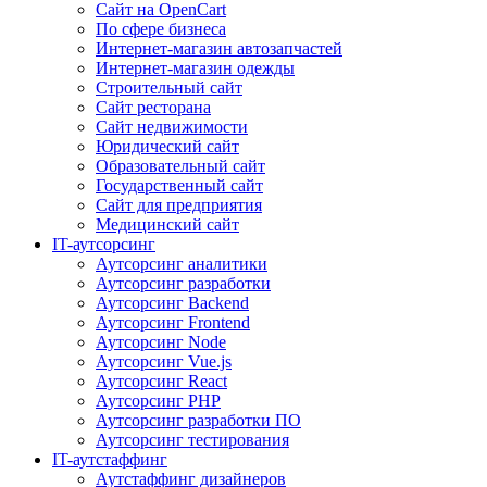
Сайт на OpenCart
По сфере бизнеса
Интернет-магазин автозапчастей
Интернет-магазин одежды
Строительный сайт
Сайт ресторана
Сайт недвижимости
Юридический сайт
Образовательный сайт
Государственный сайт
Сайт для предприятия
Медицинский сайт
IT-аутсорсинг
Аутсорсинг аналитики
Аутсорсинг разработки
Аутсорсинг Backend
Аутсорсинг Frontend
Аутсорсинг Node
Аутсорсинг Vue.js
Аутсорсинг React
Аутсорсинг PHP
Аутсорсинг разработки ПО
Аутсорсинг тестирования
IT-аутстаффинг
Аутстаффинг дизайнеров