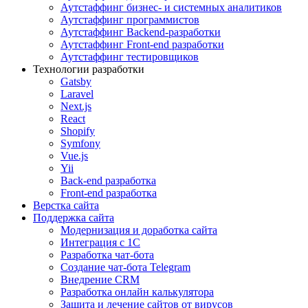
Аутстаффинг бизнес- и системных аналитиков
Аутстаффинг программистов
Аутстаффинг Backend-разработки
Аутстаффинг Front-end разработки
Аутстаффинг тестировщиков
Технологии разработки
Gatsby
Laravel
Next.js
React
Shopify
Symfony
Vue.js
Yii
Back-end разработка
Front-end разработка
Верстка сайта
Поддержка сайта
Модернизация и доработка сайта
Интеграция с 1С
Разработка чат-бота
Cоздание чат-бота Telegram
Внедрение CRM
Разработка онлайн калькулятора
Защита и лечение сайтов от вирусов