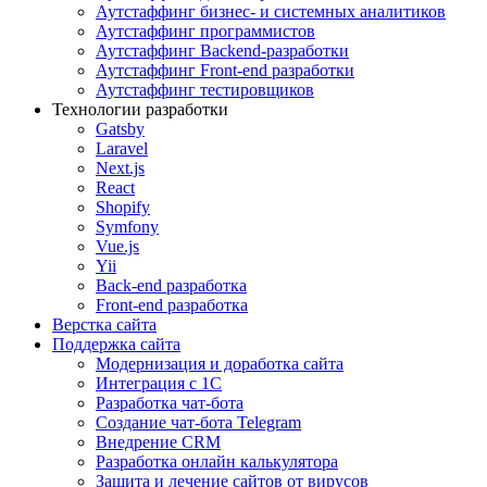
Аутстаффинг бизнес- и системных аналитиков
Аутстаффинг программистов
Аутстаффинг Backend-разработки
Аутстаффинг Front-end разработки
Аутстаффинг тестировщиков
Технологии разработки
Gatsby
Laravel
Next.js
React
Shopify
Symfony
Vue.js
Yii
Back-end разработка
Front-end разработка
Верстка сайта
Поддержка сайта
Модернизация и доработка сайта
Интеграция с 1С
Разработка чат-бота
Cоздание чат-бота Telegram
Внедрение CRM
Разработка онлайн калькулятора
Защита и лечение сайтов от вирусов