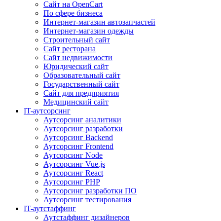
Сайт на OpenCart
По сфере бизнеса
Интернет-магазин автозапчастей
Интернет-магазин одежды
Строительный сайт
Сайт ресторана
Сайт недвижимости
Юридический сайт
Образовательный сайт
Государственный сайт
Сайт для предприятия
Медицинский сайт
IT-аутсорсинг
Аутсорсинг аналитики
Аутсорсинг разработки
Аутсорсинг Backend
Аутсорсинг Frontend
Аутсорсинг Node
Аутсорсинг Vue.js
Аутсорсинг React
Аутсорсинг PHP
Аутсорсинг разработки ПО
Аутсорсинг тестирования
IT-аутстаффинг
Аутстаффинг дизайнеров