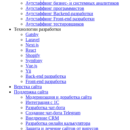
Аутстаффинг бизнес- и системных аналитиков
Аутстаффинг программистов
Аутстаффинг Backend-разработки
Аутстаффинг Front-end разработки
Аутстаффинг тестировщиков
Технологии разработки
Gatsby
Laravel
Next.js
React
Shopify
Symfony
Vue.js
Yii
Back-end разработка
Front-end разработка
Верстка сайта
Поддержка сайта
Модернизация и доработка сайта
Интеграция с 1С
Разработка чат-бота
Cоздание чат-бота Telegram
Внедрение CRM
Разработка онлайн калькулятора
Защита и лечение сайтов от вирусов