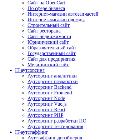
Сайт на OpenCart
По сфере бизнеса
Интернет-магазин автозапчастей
Интернет-магазин одежды
Строительный сайт
Сайт ресторана
Сайт недвижимости
Юридический сайт
Образовательный сайт
Государственный сайт
Сайт для предприятия
Медицинский сайт
IT-аутсорсинг
Аутсорсинг аналитики
Аутсорсинг разработки
Аутсорсинг Backend
Аутсорсинг Frontend
Аутсорсинг Node
Аутсорсинг Vue.js
Аутсорсинг React
Аутсорсинг PHP
Аутсорсинг разработки ПО
Аутсорсинг тестирования
IT-аутстаффинг
Аутстаффинг дизайнеров