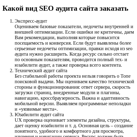
Какой вид SEO аудита сайта заказать
Экспресс-аудит
Оцениваем базовые показатели, недочеты внутренней и
внешней оптимизации. Если ошибки не критичны, даем
Вам рекомендации, выполняя которые повысится
посещаемость и конверсия. Если будут выявлены более
серьезные недочеты оптимизации, правки исходя из seo
аудита нужно расширить. Когда ресурс сильно отстает
по основным показателям, проводится полный тех- и
юзабилити аудит, а также проверка всего контента.
Технический аудит сайта
Без стабильной работы проекта нельзя говорить о Топе
поисковой выдачи. Мы оцениваем качество технической
стороны и функционирования: ответ сервера, скорость
загрузки страниц, внедренные модули и плагины,
навигацию, кроссбраузерность. Важна и адаптивность
мобильной версии. Выявляем программные неполадки
и «уязвимые места».
Юзабилити аудит сайта
UX проверка оценивает элементы дизайна, структуры,
дает оценку юзабилити и т. д. Основная цель – создание
понятного, удобного и комфортного для просмотра,
изучения и навигации сервиса. Ресурс должен быть