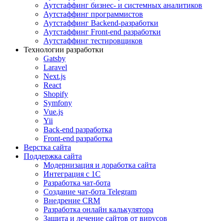
Аутстаффинг бизнес- и системных аналитиков
Аутстаффинг программистов
Аутстаффинг Backend-разработки
Аутстаффинг Front-end разработки
Аутстаффинг тестировщиков
Технологии разработки
Gatsby
Laravel
Next.js
React
Shopify
Symfony
Vue.js
Yii
Back-end разработка
Front-end разработка
Верстка сайта
Поддержка сайта
Модернизация и доработка сайта
Интеграция с 1С
Разработка чат-бота
Cоздание чат-бота Telegram
Внедрение CRM
Разработка онлайн калькулятора
Защита и лечение сайтов от вирусов