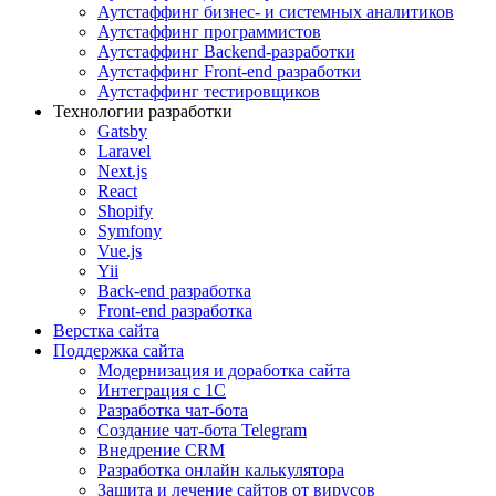
Аутстаффинг бизнес- и системных аналитиков
Аутстаффинг программистов
Аутстаффинг Backend-разработки
Аутстаффинг Front-end разработки
Аутстаффинг тестировщиков
Технологии разработки
Gatsby
Laravel
Next.js
React
Shopify
Symfony
Vue.js
Yii
Back-end разработка
Front-end разработка
Верстка сайта
Поддержка сайта
Модернизация и доработка сайта
Интеграция с 1С
Разработка чат-бота
Cоздание чат-бота Telegram
Внедрение CRM
Разработка онлайн калькулятора
Защита и лечение сайтов от вирусов