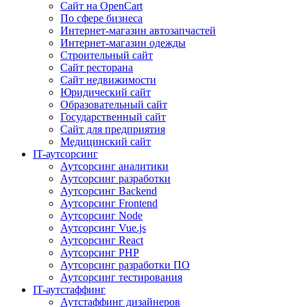
Сайт на OpenCart
По сфере бизнеса
Интернет-магазин автозапчастей
Интернет-магазин одежды
Строительный сайт
Сайт ресторана
Сайт недвижимости
Юридический сайт
Образовательный сайт
Государственный сайт
Сайт для предприятия
Медицинский сайт
IT-аутсорсинг
Аутсорсинг аналитики
Аутсорсинг разработки
Аутсорсинг Backend
Аутсорсинг Frontend
Аутсорсинг Node
Аутсорсинг Vue.js
Аутсорсинг React
Аутсорсинг PHP
Аутсорсинг разработки ПО
Аутсорсинг тестирования
IT-аутстаффинг
Аутстаффинг дизайнеров