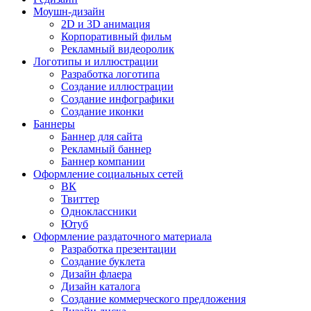
Моушн-дизайн
2D и 3D анимация
Корпоративный фильм
Рекламный видеоролик
Логотипы и иллюстрации
Разработка логотипа
Создание иллюстрации
Создание инфографики
Создание иконки
Баннеры
Баннер для сайта
Рекламный баннер
Баннер компании
Оформление социальных сетей
ВК
Твиттер
Одноклассники
Ютуб
Оформление раздаточного материала
Разработка презентации
Создание буклета
Дизайн флаера
Дизайн каталога
Создание коммерческого предложения