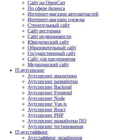
Сайт на OpenCart
По сфере бизнеса
Интернет-магазин автозапчастей
Интернет-магазин одежды
Строительный сайт
Сайт ресторана
Сайт недвижимости
Юридический сайт
Образовательный сайт
Государственный сайт
Сайт для предприятия
Медицинский сайт
IT-аутсорсинг
Аутсорсинг аналитики
Аутсорсинг разработки
Аутсорсинг Backend
Аутсорсинг Frontend
Аутсорсинг Node
Аутсорсинг Vue.js
Аутсорсинг React
Аутсорсинг PHP
Аутсорсинг разработки ПО
Аутсорсинг тестирования
IT-аутстаффинг
Аутстаффинг дизайнеров