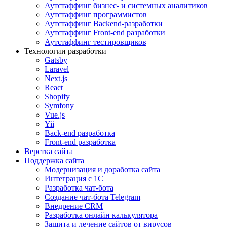
Аутстаффинг бизнес- и системных аналитиков
Аутстаффинг программистов
Аутстаффинг Backend-разработки
Аутстаффинг Front-end разработки
Аутстаффинг тестировщиков
Технологии разработки
Gatsby
Laravel
Next.js
React
Shopify
Symfony
Vue.js
Yii
Back-end разработка
Front-end разработка
Верстка сайта
Поддержка сайта
Модернизация и доработка сайта
Интеграция с 1С
Разработка чат-бота
Cоздание чат-бота Telegram
Внедрение CRM
Разработка онлайн калькулятора
Защита и лечение сайтов от вирусов